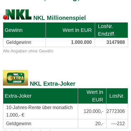
NKL Millionenspiel
LosNr.
Gewinn
Wert in EUR
Endziff.
Geldgewinn
1.000.000
3147988
Alle Angaben ohne Gewähr
NKL Extra-Joker
Wert in
Extra-Joker
LosNr.
EUR
10-Jahres-Rente über monatlich
120.000,-
2772306
1.000,- €
Geldgewinn
20,-
----212