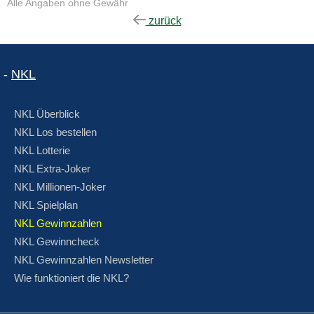
Alle Angaben ohne Gewähr
zurück
-
NKL
NKL Überblick
NKL Los bestellen
NKL Lotterie
NKL Extra-Joker
NKL Millionen-Joker
NKL Spielplan
NKL Gewinnzahlen
NKL Gewinncheck
NKL Gewinnzahlen Newsletter
Wie funktioniert die NKL?