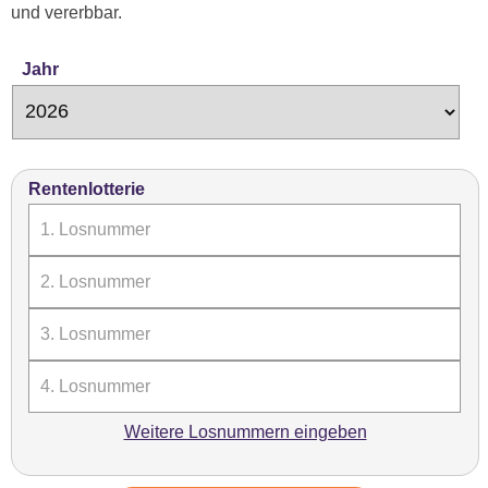
und vererbbar.
Jahr
Rentenlotterie
Weitere Losnummern eingeben