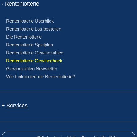
-
Rentenlotterie
Rentenlotterie Überblick
Rentenlotterie Los bestellen
Die Rentenlotterie
Rentenlotterie Spielplan
Rentenlotterie Gewinnzahlen
Rentenlotterie Gewinncheck
Gewinnzahlen Newsletter
Wie funktioniert die Rentenlotterie?
+
Services