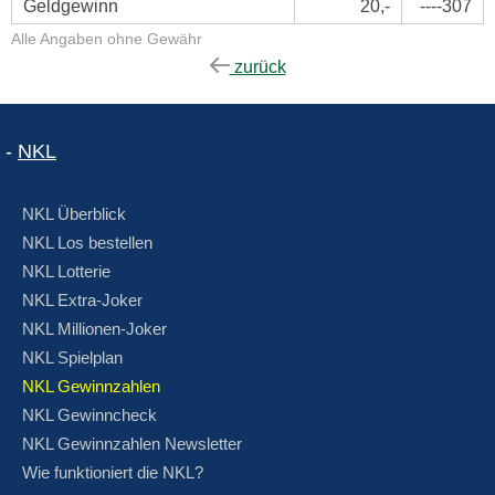
Geldgewinn
20,-
----307
Alle Angaben ohne Gewähr
zurück
-
NKL
NKL Überblick
NKL Los bestellen
NKL Lotterie
NKL Extra-Joker
NKL Millionen-Joker
NKL Spielplan
NKL Gewinnzahlen
NKL Gewinncheck
NKL Gewinnzahlen Newsletter
Wie funktioniert die NKL?