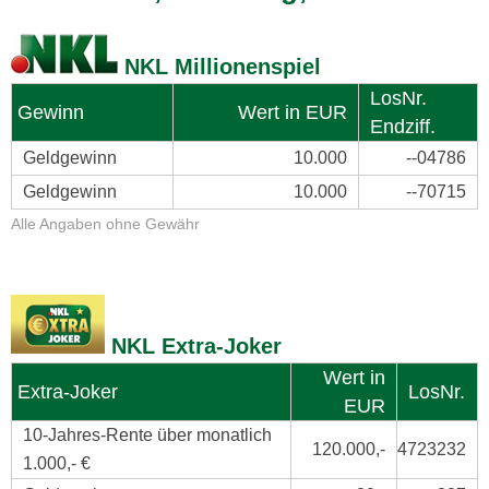
NKL Millionenspiel
LosNr.
Gewinn
Wert in EUR
Endziff.
Geldgewinn
10.000
--04786
Geldgewinn
10.000
--70715
Alle Angaben ohne Gewähr
NKL Extra-Joker
Wert in
Extra-Joker
LosNr.
EUR
10-Jahres-Rente über monatlich
120.000,-
4723232
1.000,- €